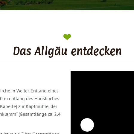
Das Allgäu entdecken
che in Weiler. Entlang eines
00 m entlang des Hausbaches
 Kapelle) zur Kapfmühle, der
chklamm" (Gesamtlänge ca. 2,4