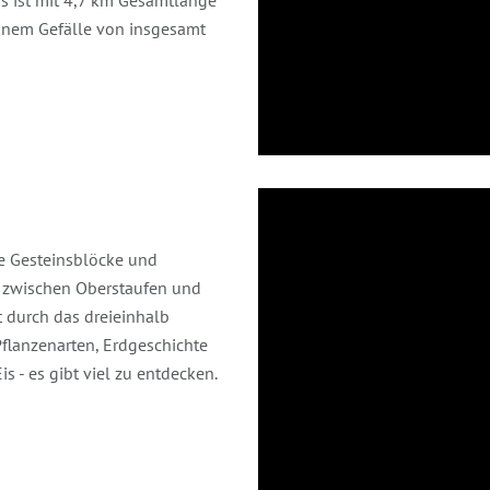
s ist mit 4,7 km Gesamtlänge
einem Gefälle von insgesamt
ge Gesteinsblöcke und
t zwischen Oberstaufen und
rt durch das dreieinhalb
Pflanzenarten, Erdgeschichte
 - es gibt viel zu entdecken.